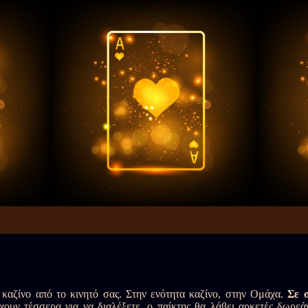
 καζίνο από το κινητό σας. Στην ενότητα καζίνο, στην Ομάχα.
Σε 
ουν τέσσερα για να διαλέξετε, ο παίκτης θα λάβει αρκετές δωρε