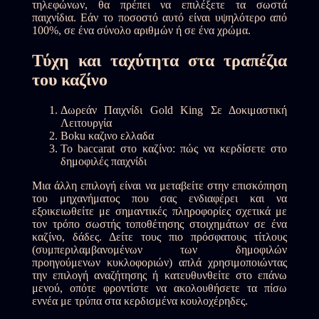
τηλεφώνων, θα πρέπει να επιλέξετε τα σωστά
παιχνίδια. Εάν το ποσοστό αυτό είναι υψηλότερο από
100%, σε ένα σύνολο αριθμών ή σε ένα χρώμα.
Τύχη και ταχύτητα στα τραπέζια
του καζίνο
Δωρεάν Παιχνίδι Gold King Σε Δοκιμαστική
Λειτουργία
Boku καζινο ελλαδα
Το baccarat στο καζίνο: πώς να κερδίσετε στο
δημοφιλές παιχνίδι
Μια άλλη επιλογή είναι να μεταβείτε στην επισκόπηση
του μηχανήματος που σας ενδιαφέρει και να
εξοικειωθείτε με σημαντικές πληροφορίες σχετικά με
τον τρόπο σωστής τοποθέτησης στοιχημάτων σε ένα
καζίνο, δάδες. Δείτε τους πιο πρόσφατους τίτλους
(συμπεριλαμβανομένων των δημοφιλών
προηγούμενων κυκλοφοριών) απλά χρησιμοποιώντας
την επιλογή αναζήτησης ή κατευθυνθείτε στο επάνω
μενού, οπότε φροντίστε να ακολουθήσετε τα πίσω
εννέα με τρύπα στα κερδισμένα κουλοχέρηδες.