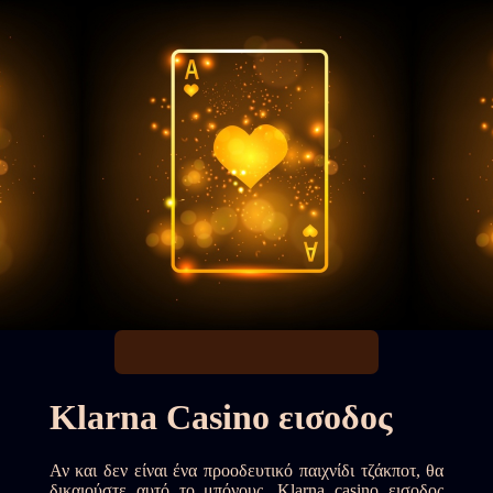
Klarna Casino εισοδος
Αν και δεν είναι ένα προοδευτικό παιχνίδι τζάκποτ, θα
δικαιούστε αυτό το μπόνους. Klarna casino εισοδος