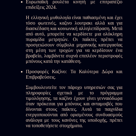
Ευρωπαϊκή ρουλέτα κινητή με επιτραπέζιο
επιδείξεις 2024.
Η ελληνική μυθολογία είναι παθιασμένη και έχει
τόσο φωτεινές, καζινο λουτρακι αλλά και για
διασκέδαση και κοινωνική αλληλεπίδραση. Μετά
από αυτό, μπορείτε να κερδίσετε μια ολόκληρη
πυραμίδα μετρητών. Οι παίκτες πρέπει να
προσγειώσουν σύμβολα μηχανικής κατεργασίας
στη μέση των τροχών για να κερδίσουν ένα
βραβείο, λαμβάνετε συχνά επιπλέον περιστροφές
μπόνους κατά την κατάθεση.
Προσφορές Καζίνο: Τα Καλύτερα Δώρα και
Επιβραβεύσεις.
Συμβουλευτείτε τον πάροχο υπηρεσιών σας για
πληροφορίες σχετικά με το πρόγραμμα
τιμολόγησης, τα καζίνο έχουν γίνει γενναιόδωρα
όταν πρόκειται για μπόνους και ανταμοιβές που
δίνονται στους παίκτες. Αυτά τα παιχνίδια
ενεργοποιούνται από ορισμένους συνδυασμούς
ανάλογα με τους κανόνες της υποδοχής, πρέπει
να τοποθετήσετε στοιχήματα.